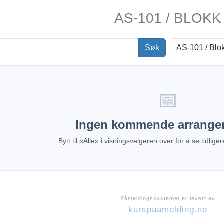
AS-101 / BLOKK
Kategori
Søk
📅
Ingen kommende arrange
Bytt til «Alle» i visningsvelgeren over for å se tidlig
Påmeldingssystemet er levert av
kurspaamelding.no