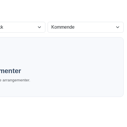
Visning
menter
ere arrangementer.